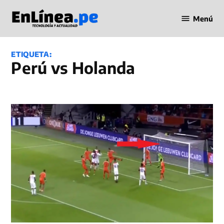
Saltar
Menú
al
Periodismo
contenido
en Línea
ETIQUETA:
Perú vs Holanda