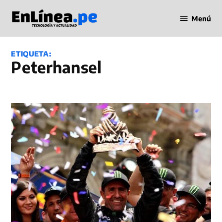
Saltar
Menú
al
Periodismo
contenido
en Línea
ETIQUETA:
Peterhansel