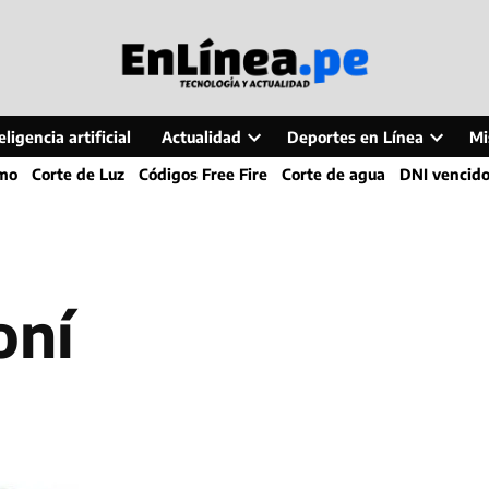
ligencia artificial
Actualidad
Deportes en Línea
Mi
Open
Open
smo
Corte de Luz
Códigos Free Fire
Corte de agua
DNI vencid
dropdown
dropdo
menu
menu
oní