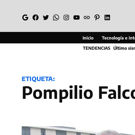
Saltar
al
Google
Facebook
Twitter
Whatsapp
Instagram
YouTube
Web
Pinterest
Linkedin
contenido
Inicio
Tecnología e inte
TENDENCIAS
Último si
ETIQUETA:
Pompilio Falc