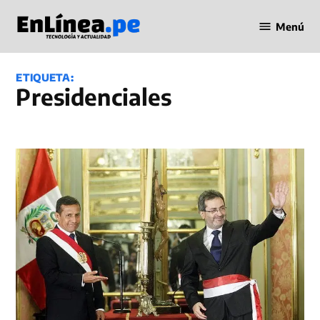
Saltar
Menú
al
Periodismo
contenido
en Línea
ETIQUETA:
Presidenciales