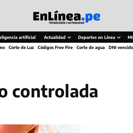
ligencia artificial
Actualidad
Deportes en Línea
Mi
Open
Open
smo
Corte de Luz
Códigos Free Fire
Corte de agua
DNI vencid
dropdown
dropdo
menu
menu
no controlada