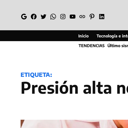
Saltar
al
Google
Facebook
Twitter
Whatsapp
Instagram
YouTube
Web
Pinterest
Linkedin
contenido
Inicio
Tecnología e inte
TENDENCIAS
Último si
ETIQUETA:
presión alta 