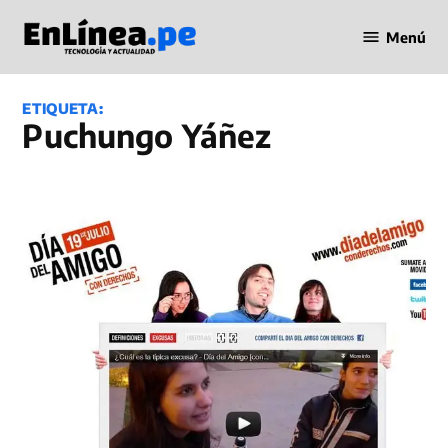
Saltar
Menú
al
Periodismo
contenido
en Línea
ETIQUETA:
Puchungo Yáñez