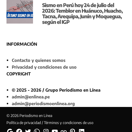
Sismo en Perú hoy 24 de julio del
2026: Temblor en Huánuco, Huacho,
Tacna, Arequipa, Junín y Moquegua,
según el IGP
INFORMACIÓN
Contacto y quienes somos
Privacidad y condiciones de uso
COPYRIGHT
© 2025 - 2026 / Grupo Periodismo en Línea
admin@enlinea.pe
admin@periodismoenlinea.org
© 2026 Periodismo en Línea
Política de privacidad / Términos y condiciones de uso
Google
Facebook
Twitter
Whatsapp
Instagram
YouTube
Web
Pinterest
Linkedin