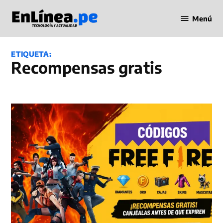
Saltar
Menú
al
Periodismo
contenido
en Línea
ETIQUETA:
recompensas gratis