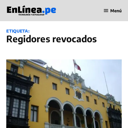
Saltar
Menú
al
Periodismo
contenido
en Línea
ETIQUETA:
Regidores revocados