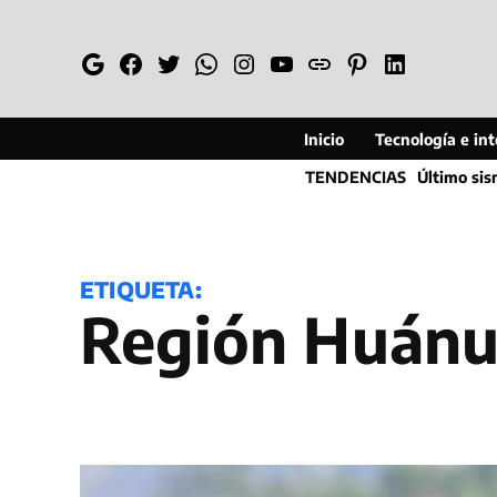
Saltar
al
Google
Facebook
Twitter
Whatsapp
Instagram
YouTube
Web
Pinterest
Linkedin
contenido
Inicio
Tecnología e inte
TENDENCIAS
Último si
ETIQUETA:
Región Huán