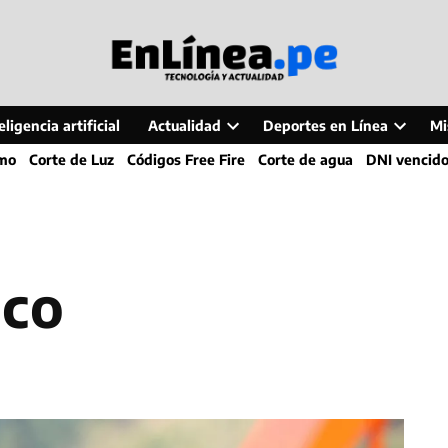
ligencia artificial
Actualidad
Deportes en Línea
Mi
Open
Open
smo
Corte de Luz
Códigos Free Fire
Corte de agua
DNI vencid
dropdown
dropdo
menu
menu
uco