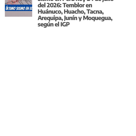
del 2026: Temblor en
Huánuco, Huacho, Tacna,
Arequipa, Junín y Moquegua,
según el IGP