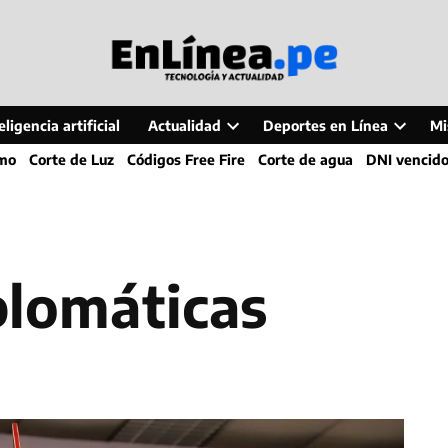
ligencia artificial
Actualidad
Deportes en Línea
Mi
Open
Open
smo
Corte de Luz
Códigos Free Fire
Corte de agua
DNI vencid
dropdown
dropdo
menu
menu
iplomáticas