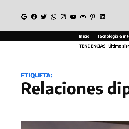
Saltar
al
Google
Facebook
Twitter
Whatsapp
Instagram
YouTube
Web
Pinterest
Linkedin
contenido
Inicio
Tecnología e inte
TENDENCIAS
Último si
ETIQUETA:
relaciones d