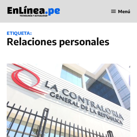
Saltar
Menú
al
Periodismo
contenido
en Línea
ETIQUETA:
relaciones personales