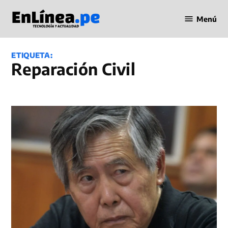
Saltar
Menú
al
Periodismo
contenido
en Línea
ETIQUETA:
Reparación Civil