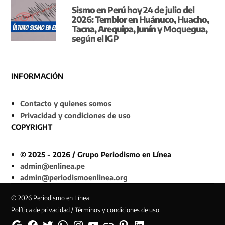
Sismo en Perú hoy 24 de julio del
2026: Temblor en Huánuco, Huacho,
Tacna, Arequipa, Junín y Moquegua,
según el IGP
INFORMACIÓN
Contacto y quienes somos
Privacidad y condiciones de uso
COPYRIGHT
© 2025 - 2026 / Grupo Periodismo en Línea
admin@enlinea.pe
admin@periodismoenlinea.org
© 2026 Periodismo en Línea
Política de privacidad / Términos y condiciones de uso
Google
Facebook
Twitter
Whatsapp
Instagram
YouTube
Web
Pinterest
Linkedin