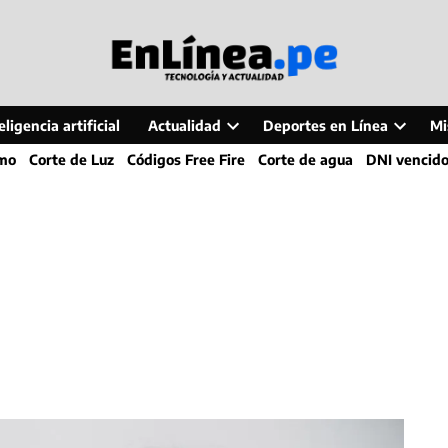
ligencia artificial
Actualidad
Deportes en Línea
Mi
Open
Open
smo
Corte de Luz
Códigos Free Fire
Corte de agua
DNI vencid
dropdown
dropdo
menu
menu