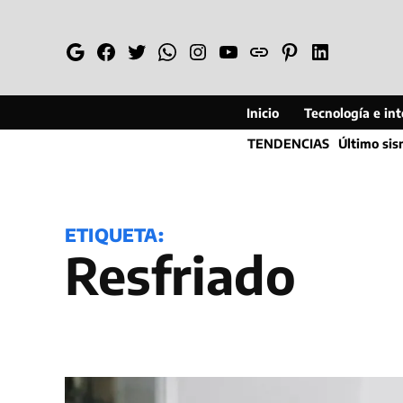
Saltar
al
Google
Facebook
Twitter
Whatsapp
Instagram
YouTube
Web
Pinterest
Linkedin
contenido
Inicio
Tecnología e inte
TENDENCIAS
Último si
ETIQUETA:
resfriado