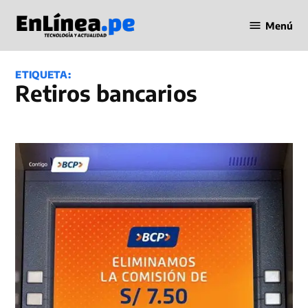
Saltar
Menú
al
Periodismo
contenido
en Línea
ETIQUETA:
retiros bancarios