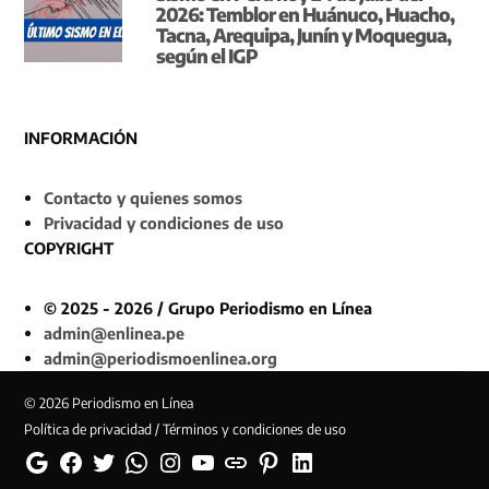
2026: Temblor en Huánuco, Huacho,
Tacna, Arequipa, Junín y Moquegua,
según el IGP
INFORMACIÓN
Contacto y quienes somos
Privacidad y condiciones de uso
COPYRIGHT
© 2025 - 2026 / Grupo Periodismo en Línea
admin@enlinea.pe
admin@periodismoenlinea.org
© 2026 Periodismo en Línea
Política de privacidad / Términos y condiciones de uso
Google
Facebook
Twitter
Whatsapp
Instagram
YouTube
Web
Pinterest
Linkedin