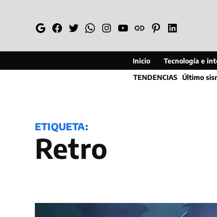
Saltar
al
Google
Facebook
Twitter
Whatsapp
Instagram
YouTube
Web
Pinterest
Linkedin
contenido
Inicio
Tecnología e inte
TENDENCIAS
Último si
ETIQUETA:
retro