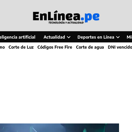
ligencia artificial
Actualidad
Deportes en Línea
Mi
Open
Open
smo
Corte de Luz
Códigos Free Fire
Corte de agua
DNI vencid
dropdown
dropdo
menu
menu