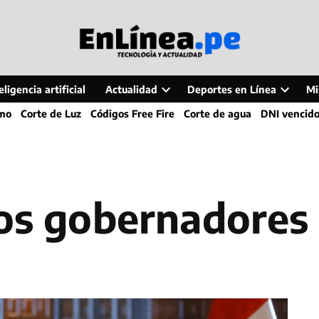
ligencia artificial
Actualidad
Deportes en Línea
Mi
Open
Open
smo
Corte de Luz
Códigos Free Fire
Corte de agua
DNI vencid
dropdown
dropdo
menu
menu
los gobernadores