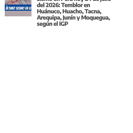
del 2026: Temblor en
Huánuco, Huacho, Tacna,
Arequipa, Junín y Moquegua,
según el IGP