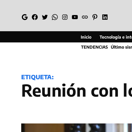
Saltar
al
Google
Facebook
Twitter
Whatsapp
Instagram
YouTube
Web
Pinterest
Linkedin
contenido
Inicio
Tecnología e inte
TENDENCIAS
Último si
ETIQUETA:
reunión con 