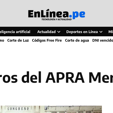
ligencia artificial
Actualidad
Deportes en Línea
Mi
Open
Open
smo
Corte de Luz
Códigos Free Fire
Corte de agua
DNI vencid
dropdown
dropdo
menu
menu
eros del APRA Me