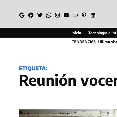
Saltar
al
Google
Facebook
Twitter
Whatsapp
Instagram
YouTube
Web
Pinterest
Linkedin
contenido
Inicio
Tecnología e inte
TENDENCIAS
Último si
ETIQUETA:
Reunión voc