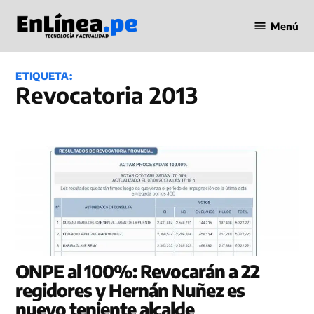
Saltar
Menú
al
Periodismo
contenido
en Línea
ETIQUETA:
Revocatoria 2013
ONPE al 100%: Revocarán a 22
regidores y Hernán Nuñez es
nuevo teniente alcalde