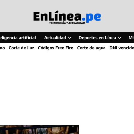
ligencia artificial
Actualidad
Deportes en Línea
Mi
Open
Open
smo
Corte de Luz
Códigos Free Fire
Corte de agua
DNI vencid
dropdown
dropdo
menu
menu