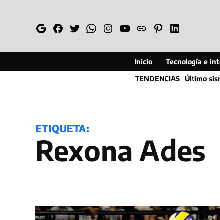
Saltar
al
Google
Facebook
Twitter
Whatsapp
Instagram
YouTube
Web
Pinterest
Linkedin
contenido
Inicio
Tecnología e inte
TENDENCIAS
Último si
ETIQUETA:
Rexona Ades