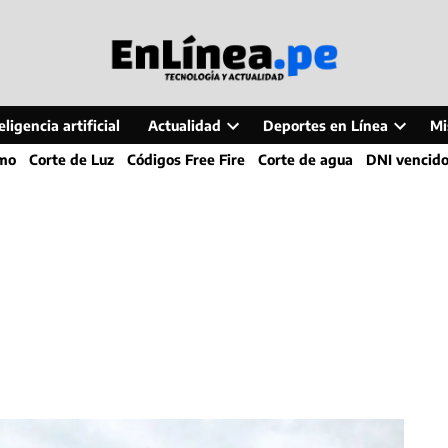
ligencia artificial
Actualidad
Deportes en Línea
Mi
Open
Open
smo
Corte de Luz
Códigos Free Fire
Corte de agua
DNI vencid
dropdown
dropdo
menu
menu