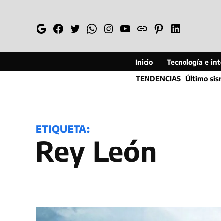
Saltar
al
Google
Facebook
Twitter
Whatsapp
Instagram
YouTube
Web
Pinterest
Linkedin
contenido
Inicio
Tecnología e inte
TENDENCIAS
Último si
ETIQUETA:
Rey León