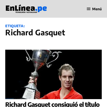
Saltar
Menú
al
Periodismo
contenido
en Línea
ETIQUETA:
Richard Gasquet
Richard Gasquet consiguió el título