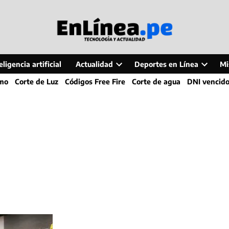
ligencia artificial
Actualidad
Deportes en Línea
Mi
Open
Open
smo
Corte de Luz
Códigos Free Fire
Corte de agua
DNI vencid
dropdown
dropdo
menu
menu