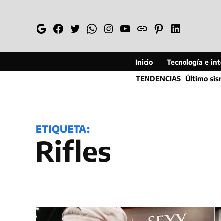
Saltar
al
Google
Facebook
Twitter
Whatsapp
Instagram
YouTube
Web
Pinterest
Linkedin
contenido
Inicio
Tecnología e inte
TENDENCIAS
Último si
ETIQUETA:
Rifles