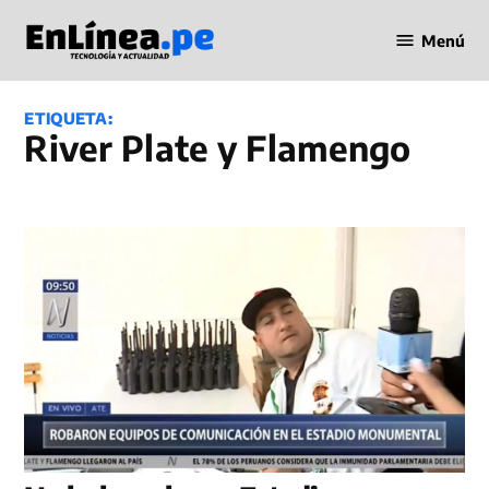
Saltar
Menú
al
Periodismo
contenido
en Línea
ETIQUETA:
River Plate y Flamengo