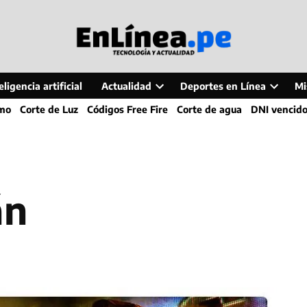
ligencia artificial
Actualidad
Deportes en Línea
Mi
Open
Open
smo
Corte de Luz
Códigos Free Fire
Corte de agua
DNI vencid
dropdown
dropdo
menu
menu
án