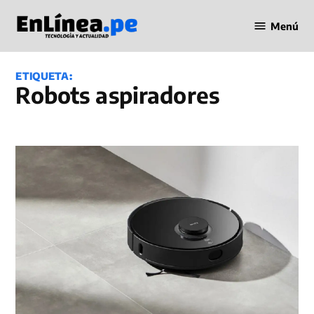
Saltar
Menú
al
Periodismo
contenido
en Línea
ETIQUETA:
robots aspiradores