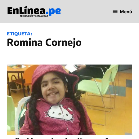
Saltar
Menú
al
Periodismo
contenido
en Línea
ETIQUETA:
Romina Cornejo