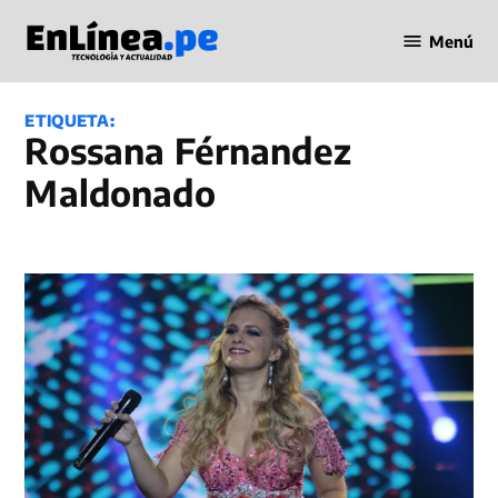
Saltar
Menú
al
Periodismo
contenido
en Línea
ETIQUETA:
Rossana Férnandez
Maldonado