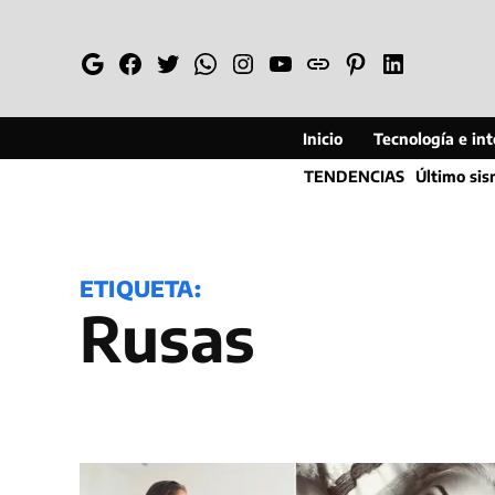
Saltar
al
Google
Facebook
Twitter
Whatsapp
Instagram
YouTube
Web
Pinterest
Linkedin
contenido
Inicio
Tecnología e inte
TENDENCIAS
Último si
ETIQUETA:
rusas