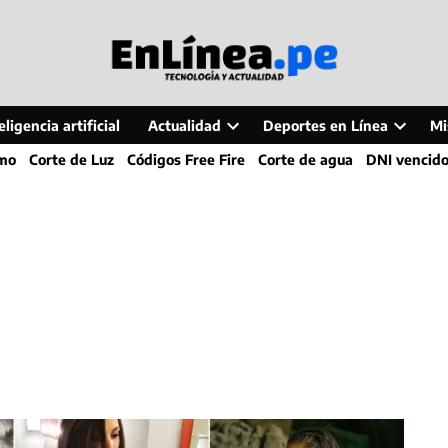
ligencia artificial
Actualidad
Deportes en Línea
Mi
Open
Open
smo
Corte de Luz
Códigos Free Fire
Corte de agua
DNI vencid
dropdown
dropdo
menu
menu