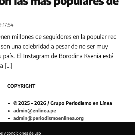
on las más populares de
9:17:54
enen millones de seguidores en la popular red
 son una celebridad a pesar de no ser muy
u país. El Instagram de Borodina Ksenia está
a […]
COPYRIGHT
© 2025 - 2026 / Grupo Periodismo en Línea
admin@enlinea.pe
admin@periodismoenlinea.org
os y condiciones de uso