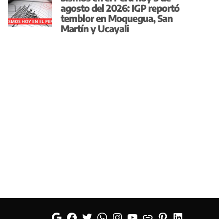
agosto del 2026: IGP reportó
temblor en Moquegua, San
Martín y Ucayali
Google
Facebook
Twitter
Whatsapp
Instagram
YouTube
Web
Pinterest
Linkedin