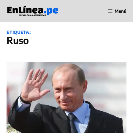
Saltar
Menú
al
Periodismo
contenido
en Línea
ETIQUETA:
Ruso