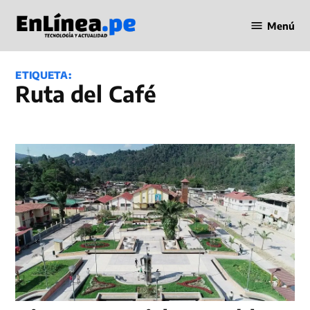
Saltar
Menú
al
Periodismo
contenido
en Línea
ETIQUETA:
Ruta del Café