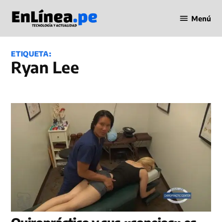
Saltar
Menú
al
Periodismo
contenido
en Línea
ETIQUETA:
Ryan Lee