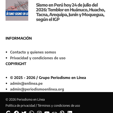
Sismo en Perú hoy 24 de julio del
2026: Temblor en Huánuco, Huacho,
Tacna, Arequipa, Junín y Moquegua,
según el IGP
INFORMACIÓN
Contacto y quienes somos
Privacidad y condiciones de uso
COPYRIGHT
© 2025 - 2026 / Grupo Periodismo en Línea
admin@enlinea.pe
admin@periodismoenlinea.org
© 2026 Periodismo en Línea
Política de privacidad / Términos y condiciones de uso
Google
Facebook
Twitter
Whatsapp
Instagram
YouTube
Web
Pinterest
Linkedin