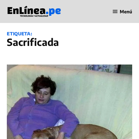
Saltar
Menú
al
Periodismo
contenido
en Línea
ETIQUETA:
Sacrificada