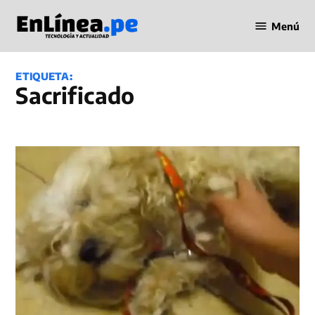
Saltar
Menú
al
Periodismo
contenido
en Línea
ETIQUETA:
Sacrificado