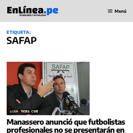
Saltar
Menú
al
Periodismo
contenido
en Línea
ETIQUETA:
SAFAP
Manassero anunció que futbolistas
profesionales no se presentarán en