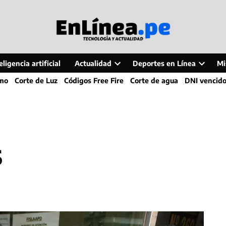
ligencia artificial
Actualidad
Deportes en Línea
Mi
Open
Open
smo
Corte de Luz
Códigos Free Fire
Corte de agua
DNI vencid
dropdown
dropdo
menu
menu
s