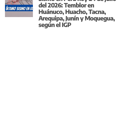
del 2026: Temblor en
Huánuco, Huacho, Tacna,
Arequipa, Junín y Moquegua,
según el IGP