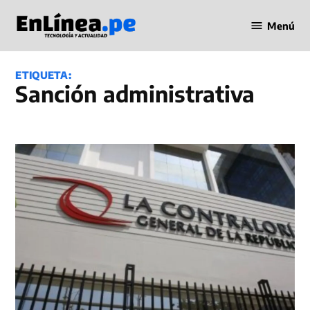
Saltar
Menú
al
Periodismo
contenido
en Línea
ETIQUETA:
sanción administrativa