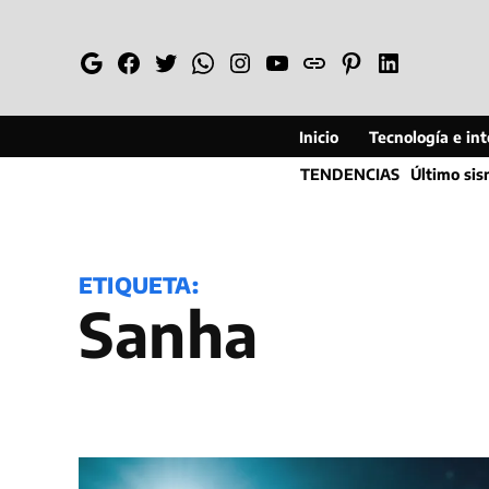
Saltar
al
Google
Facebook
Twitter
Whatsapp
Instagram
YouTube
Web
Pinterest
Linkedin
contenido
Inicio
Tecnología e inte
TENDENCIAS
Último si
ETIQUETA:
Sanha