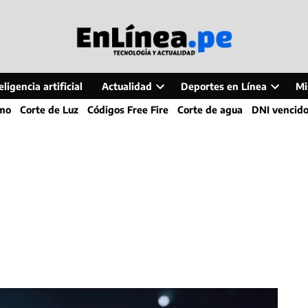
ligencia artificial
Actualidad
Deportes en Línea
Mi
Open
Open
smo
Corte de Luz
Códigos Free Fire
Corte de agua
DNI vencid
dropdown
dropdo
menu
menu