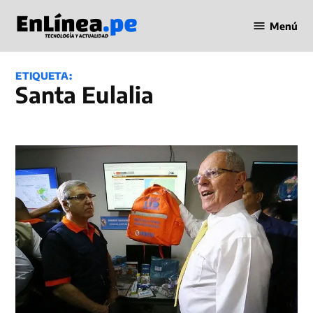
Saltar
Menú
al
Periodismo
contenido
en Línea
ETIQUETA:
Santa Eulalia