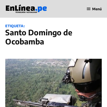
Saltar
Menú
al
Periodismo
contenido
en Línea
ETIQUETA:
Santo Domingo de
Ocobamba