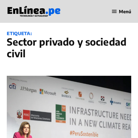
Saltar
Menú
al
Periodismo
contenido
en Línea
ETIQUETA:
sector privado y sociedad
civil