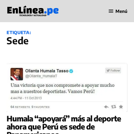
Saltar
Menú
al
Periodismo
contenido
en Línea
ETIQUETA:
Sede
Humala “apoyará” más al deporte
ahora que Perú es sede de