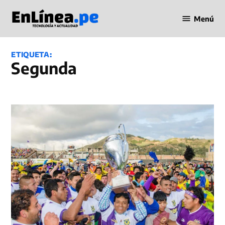
Saltar
Menú
al
Periodismo
contenido
en Línea
ETIQUETA:
Segunda