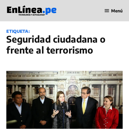
Saltar
Menú
al
Periodismo
contenido
en Línea
ETIQUETA:
seguridad ciudadana o
frente al terrorismo