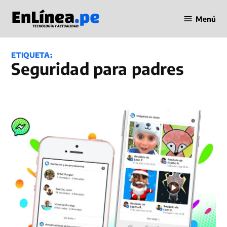
Saltar
Menú
al
Periodismo
contenido
en Línea
ETIQUETA:
seguridad para padres