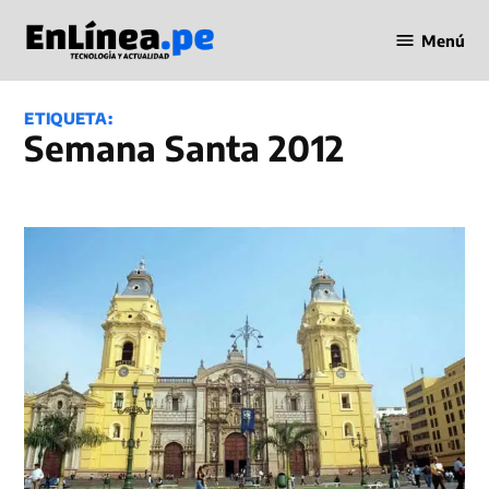
Saltar
Menú
al
Periodismo
contenido
en Línea
ETIQUETA:
Semana Santa 2012