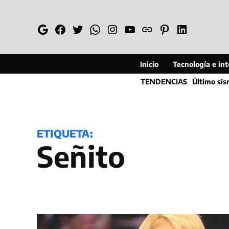
Saltar
al
Google
Facebook
Twitter
Whatsapp
Instagram
YouTube
Web
Pinterest
Linkedin
contenido
Inicio
Tecnología e inte
TENDENCIAS
Último si
ETIQUETA:
Señito