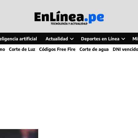
ligencia artificial
Actualidad
Deportes en Línea
Mi
Open
Open
smo
Corte de Luz
Códigos Free Fire
Corte de agua
DNI vencid
dropdown
dropdo
menu
menu