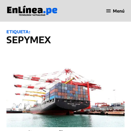
Saltar
Menú
al
Periodismo
contenido
en Línea
ETIQUETA:
SEPYMEX