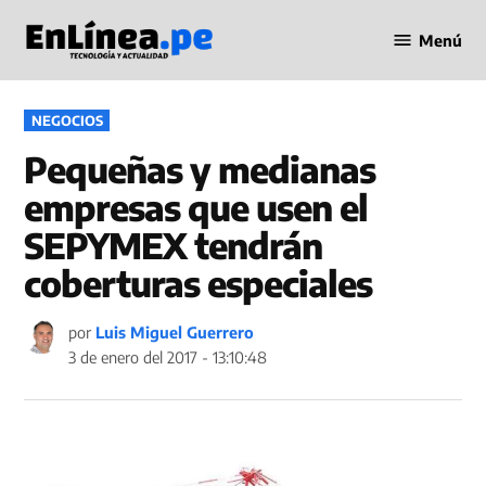
Saltar
Menú
al
Periodismo
contenido
en Línea
PUBLICADO
NEGOCIOS
EN
Pequeñas y medianas
empresas que usen el
SEPYMEX tendrán
coberturas especiales
por
Luis Miguel Guerrero
3 de enero del 2017 - 13:10:48