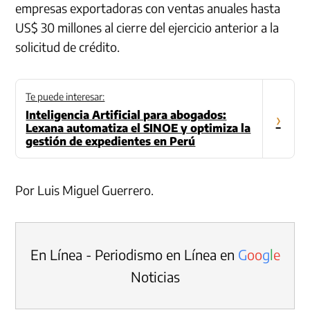
empresas exportadoras con ventas anuales hasta
US$ 30 millones al cierre del ejercicio anterior a la
solicitud de crédito.
Te puede interesar:
Inteligencia Artificial para abogados:
›
Lexana automatiza el SINOE y optimiza la
gestión de expedientes en Perú
Por Luis Miguel Guerrero.
En Línea - Periodismo en Línea en
G
o
o
g
l
e
Noticias