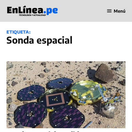
Saltar
Menú
al
Periodismo
contenido
en Línea
ETIQUETA:
sonda espacial